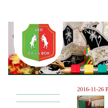
Home
6x11
Agenda
Foto's
Vereniging & Histor
2016-11-26 P
Actuele foto's
ABP
Prinsengalerij