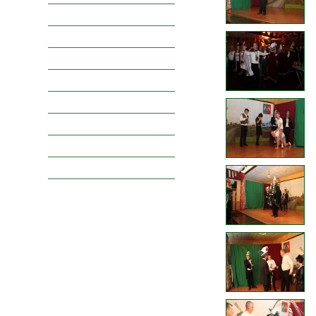
Raad van Elf
Vorsten
Narren
Jeugdprinsengalerij
Jeugdraadgalerij
Boerenbruidsparen
Spelersgroepen
Oppertruuje